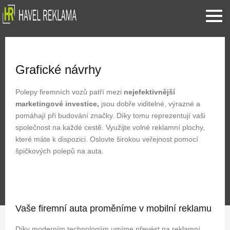
Grafické návrhy
Polepy firemních vozů patří mezi
nejefektivnější
marketingové investice,
jsou dobře viditelné, výrazné a
pomáhají při budování značky. Díky tomu reprezentují vaši
společnost na každé cestě. Využijte volné reklamní plochy,
které máte k dispozici. Oslovte širokou veřejnost pomocí
špičkových polepů na auta.
Vaše firemní auta proměníme v mobilní reklamu
Díky moderním technologiím umíme převést na reklamní