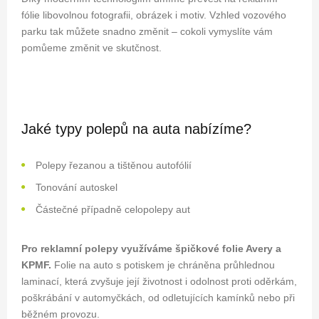
fólie libovolnou fotografii, obrázek i motiv. Vzhled vozového
parku tak můžete snadno změnit – cokoli vymyslíte vám
pomůeme změnit ve skutčnost.
Jaké typy polepů na auta nabízíme?
Polepy řezanou a tištěnou autofólií
Tonování autoskel
Částečné případně celopolepy aut
Pro reklamní polepy využíváme špičkové folie Avery a
KPMF.
Folie na auto s potiskem je chráněna průhlednou
laminací, která zvyšuje její životnost i odolnost proti oděrkám,
poškrábání v automyčkách, od odletujících kamínků nebo při
běžném provozu.