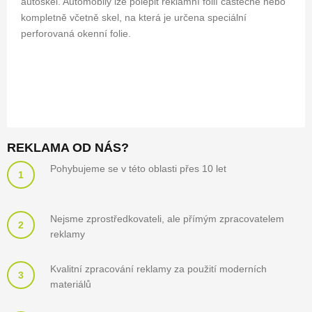
autoskel. Automobily lze polepit reklamní folií částečně nebo
kompletně včetně skel, na která je určena speciální
perforovaná okenní folie.
REKLAMA OD NÁS?
Pohybujeme se v této oblasti přes 10 let
1
Nejsme zprostředkovateli, ale přímým zpracovatelem
2
reklamy
Kvalitní zpracování reklamy za použití moderních
3
materiálů