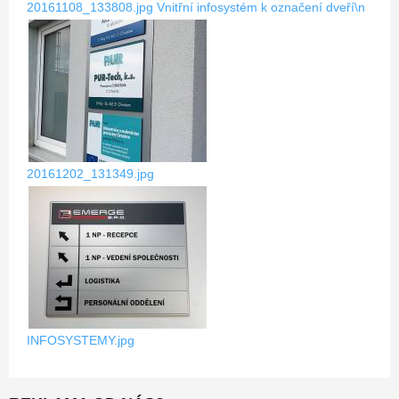
20161108_133808.jpg
Vnitřní infosystém k označení dveří\n
20161202_131349.jpg
INFOSYSTEMY.jpg